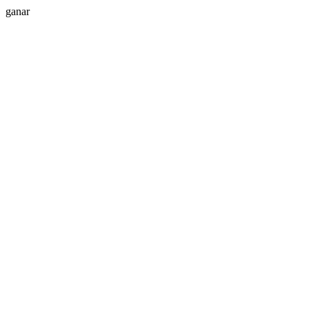
ganar